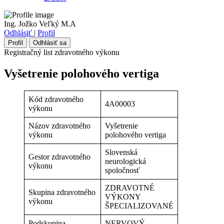
Ing. Jožko Veľký M.A
Odhlásiť
|
Profil
Profil
Odhlásiť sa
Registračný list zdravotného výkonu
Vyšetrenie polohového vertiga
Kód zdravotného
4A00003
výkonu
Názov zdravotného
Vyšetrenie
výkonu
polohového vertiga
Slovenská
Gestor zdravotného
neurologická
výkonu
spoločnosť
ZDRAVOTNÉ
Skupina zdravotného
VÝKONY
výkonu
ŠPECIALIZOVANÉ
Podskupina
NERVOVÝ