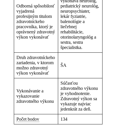
vykonáva neurológ,
Odborná spôsobilosť
pediatrický neurológ,
vyjadrená
neuropsychiater,
profesijným titulom
lekár fyziatrie,
zdravotníckeho
balenológie a
pracovníka, ktorý je
liečebnej
oprávnený zdravotný
rehabilitácie,
výkon vykonávať
otorinolaryngológ a
sestra, sestra
špecialistka.
Druh zdravotníckeho
zariadenia, v ktorom
ŠA
možno zdravotný
výkon vykonávať
Súčasťou
zdravotného výkonu
Vykonávanie a
je vyhodnotenie.
vykazovanie
Zdravotný výkon sa
zdravotného výkonu
vykazuje najviac
jedenkrát za deň.
Počet bodov
134