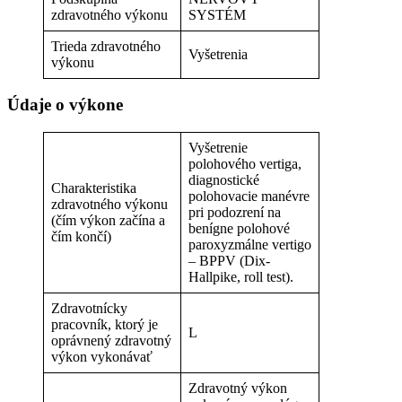
zdravotného výkonu
SYSTÉM
Trieda zdravotného
Vyšetrenia
výkonu
Údaje o výkone
Vyšetrenie
polohového vertiga,
diagnostické
Charakteristika
polohovacie manévre
zdravotného výkonu
pri podozrení na
(čím výkon začína a
benígne polohové
čím končí)
paroxyzmálne vertigo
– BPPV (Dix-
Hallpike, roll test).
Zdravotnícky
pracovník, ktorý je
L
oprávnený zdravotný
výkon vykonávať
Zdravotný výkon