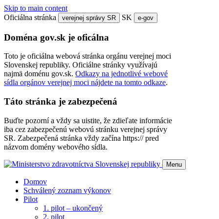
Skip to main content
Oficiálna stránka
SK
verejnej správy SR
e-gov
Doména gov.sk je oficálna
Toto je oficiálna webová stránka orgánu verejnej moci
Slovenskej republiky. Oficiálne stránky využívajú
najmä doménu gov.sk.
Odkazy na jednotlivé webové
sídla orgánov verejnej moci nájdete na tomto odkaze
.
Táto stránka je zabezpečená
Buďte pozorní a vždy sa uistite, že zdieľate informácie
iba cez zabezpečenú webovú stránku verejnej správy
SR. Zabezpečená stránka vždy začína https:// pred
názvom domény webového sídla.
Menu
Domov
Schválený zoznam výkonov
Pilot
1. pilot – ukončený
2. pilot