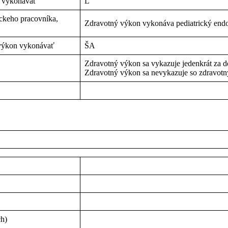
n vykonávať
L
íckeho pracovníka,
Zdravotný výkon vykonáva pediatrický endo
 výkon vykonávať
ŠA
Zdravotný výkon sa vykazuje jedenkrát za d
Zdravotný výkon sa nevykazuje so zdravo
ch)