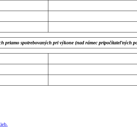
ach priamo spotrebovaných pri výkone (nad rámec pripočítateľných po
ieb.