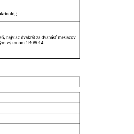
krinológ.
eň, najviac dvakrát za dvanásť mesiacov.
tným výkonom 1B08014.