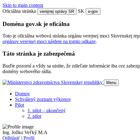
Skip to main content
Oficiálna stránka
SK
verejnej správy SR
e-gov
Doména gov.sk je oficálna
Toto je oficiálna webová stránka orgánu verejnej moci Slovenskej re
orgánov verejnej moci nájdete na tomto odkaze
.
Táto stránka je zabezpečená
Buďte pozorní a vždy sa uistite, že zdieľate informácie iba cez zab
domény webového sídla.
Menu
Domov
Schválený zoznam výkonov
Pilot
1. pilot – ukončený
2. pilot
Ing. Jožko Veľký M.A
Odhlásiť
|
Profil