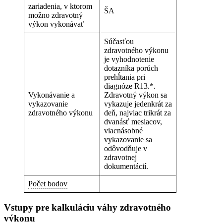
zariadenia, v ktorom
ŠA
možno zdravotný
výkon vykonávať
Súčasťou
zdravotného výkonu
je vyhodnotenie
dotazníka porúch
prehĺtania pri
diagnóze R13.*.
Vykonávanie a
Zdravotný výkon sa
vykazovanie
vykazuje jedenkrát za
zdravotného výkonu
deň, najviac trikrát za
dvanásť mesiacov,
viacnásobné
vykazovanie sa
odôvodňuje v
zdravotnej
dokumentácií.
Počet bodov
Vstupy pre kalkuláciu váhy zdravotného
výkonu