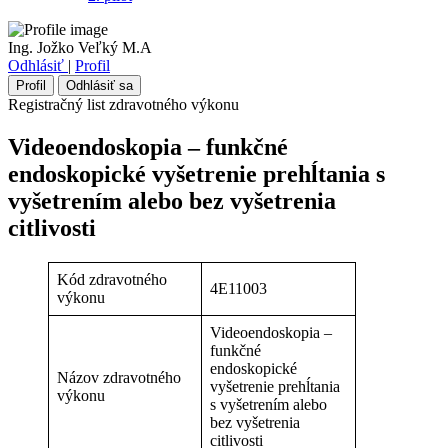
Ing. Jožko Veľký M.A
Odhlásiť
|
Profil
Profil
Odhlásiť sa
Registračný list zdravotného výkonu
Videoendoskopia – funkčné
endoskopické vyšetrenie prehĺtania s
vyšetrením alebo bez vyšetrenia
citlivosti
Kód zdravotného
4E11003
výkonu
Videoendoskopia –
funkčné
endoskopické
Názov zdravotného
vyšetrenie prehĺtania
výkonu
s vyšetrením alebo
bez vyšetrenia
citlivosti