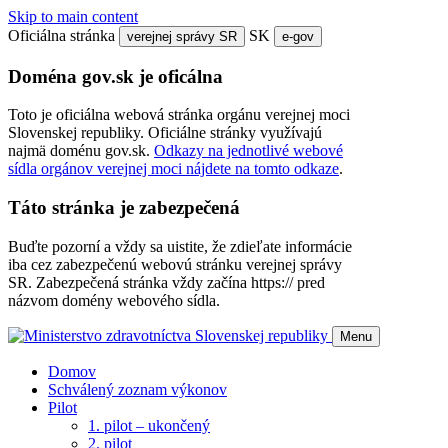
Skip to main content
Oficiálna stránka
SK
verejnej správy SR
e-gov
Doména gov.sk je oficálna
Toto je oficiálna webová stránka orgánu verejnej moci
Slovenskej republiky. Oficiálne stránky využívajú
najmä doménu gov.sk.
Odkazy na jednotlivé webové
sídla orgánov verejnej moci nájdete na tomto odkaze
.
Táto stránka je zabezpečená
Buďte pozorní a vždy sa uistite, že zdieľate informácie
iba cez zabezpečenú webovú stránku verejnej správy
SR. Zabezpečená stránka vždy začína https:// pred
názvom domény webového sídla.
Menu
Domov
Schválený zoznam výkonov
Pilot
1. pilot – ukončený
2. pilot