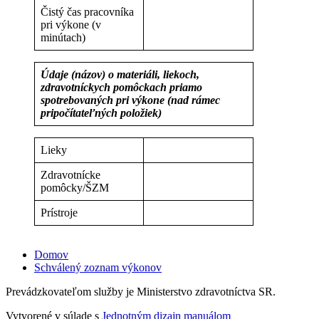
Čistý čas pracovníka
pri výkone (v
minútach)
Údaje (názov) o materiáli, liekoch,
zdravotníckych pomôckach priamo
spotrebovaných pri výkone (nad rámec
pripočítateľných položiek)
Lieky
Zdravotnícke
pomôcky/ŠZM
Prístroje
Domov
Schválený zoznam výkonov
Prevádzkovateľom služby je Ministerstvo zdravotníctva SR.
Vytvorené v súlade s
Jednotným dizajn manuálom