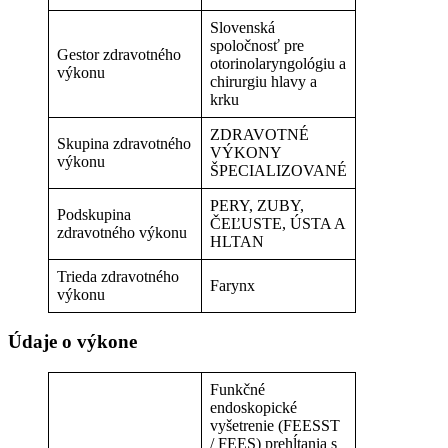
Slovenská
spoločnosť pre
Gestor zdravotného
otorinolaryngológiu a
výkonu
chirurgiu hlavy a
krku
ZDRAVOTNÉ
Skupina zdravotného
VÝKONY
výkonu
ŠPECIALIZOVANÉ
PERY, ZUBY,
Podskupina
ČEĽUSTE, ÚSTA A
zdravotného výkonu
HLTAN
Trieda zdravotného
Farynx
výkonu
Údaje o výkone
Funkčné
endoskopické
vyšetrenie (FEESST
/ FEES) prehĺtania s