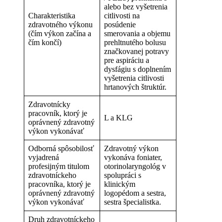
alebo bez vyšetrenia
Charakteristika
citlivosti na
zdravotného výkonu
posúdenie
(čím výkon začína a
smerovania a objemu
čím končí)
prehltnutého bolusu
značkovanej potravy
pre aspiráciu a
dysfágiu s doplnením
vyšetrenia citlivosti
hrtanových štruktúr.
Zdravotnícky
pracovník, ktorý je
L a KLG
oprávnený zdravotný
výkon vykonávať
Odborná spôsobilosť
Zdravotný výkon
vyjadrená
vykonáva foniater,
profesijným titulom
otorinolaryngológ v
zdravotníckeho
spolupráci s
pracovníka, ktorý je
klinickým
oprávnený zdravotný
logopédom a sestra,
výkon vykonávať
sestra špecialistka.
Druh zdravotníckeho