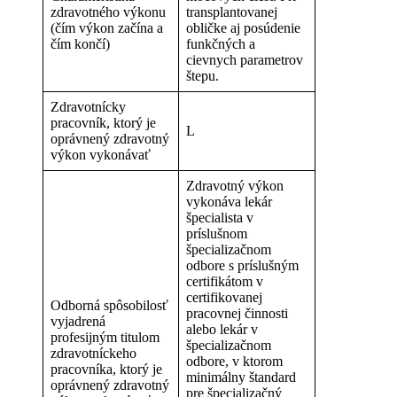
zdravotného výkonu
transplantovanej
(čím výkon začína a
obličke aj posúdenie
čím končí)
funkčných a
cievnych parametrov
štepu.
Zdravotnícky
pracovník, ktorý je
L
oprávnený zdravotný
výkon vykonávať
Zdravotný výkon
vykonáva lekár
špecialista v
príslušnom
špecializačnom
odbore s príslušným
certifikátom v
certifikovanej
Odborná spôsobilosť
pracovnej činnosti
vyjadrená
alebo lekár v
profesijným titulom
špecializačnom
zdravotníckeho
odbore, v ktorom
pracovníka, ktorý je
minimálny štandard
oprávnený zdravotný
pre špecializačný