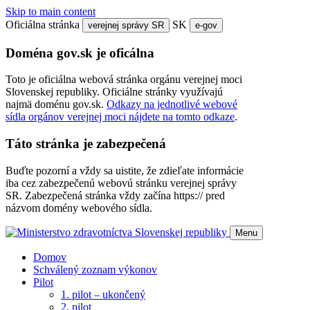
Skip to main content
Oficiálna stránka
SK
verejnej správy SR
e-gov
Doména gov.sk je oficálna
Toto je oficiálna webová stránka orgánu verejnej moci
Slovenskej republiky. Oficiálne stránky využívajú
najmä doménu gov.sk.
Odkazy na jednotlivé webové
sídla orgánov verejnej moci nájdete na tomto odkaze
.
Táto stránka je zabezpečená
Buďte pozorní a vždy sa uistite, že zdieľate informácie
iba cez zabezpečenú webovú stránku verejnej správy
SR. Zabezpečená stránka vždy začína https:// pred
názvom domény webového sídla.
Menu
Domov
Schválený zoznam výkonov
Pilot
1. pilot – ukončený
2. pilot