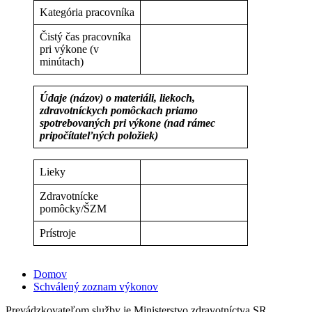
Kategória pracovníka
Čistý čas pracovníka
pri výkone (v
minútach)
Údaje (názov) o materiáli, liekoch,
zdravotníckych pomôckach priamo
spotrebovaných pri výkone (nad rámec
pripočítateľných položiek)
Lieky
Zdravotnícke
pomôcky/ŠZM
Prístroje
Domov
Schválený zoznam výkonov
Prevádzkovateľom služby je Ministerstvo zdravotníctva SR.