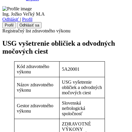
Ing. Jožko Veľký M.A
Odhlásiť
|
Profil
Profil
Odhlásiť sa
Registračný list zdravotného výkonu
USG vyšetrenie obličiek a odvodných
močových ciest
Kód zdravotného
5A20001
výkonu
USG vyšetrenie
Názov zdravotného
obličiek a odvodných
výkonu
močových ciest
Slovenská
Gestor zdravotného
nefrologická
výkonu
spoločnosť
ZDRAVOTNÉ
VÝKONY