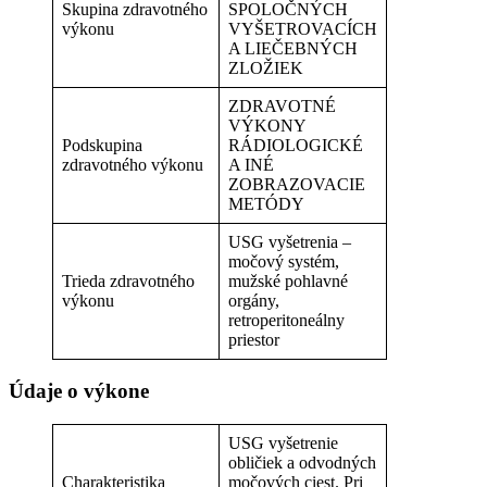
Skupina zdravotného
SPOLOČNÝCH
výkonu
VYŠETROVACÍCH
A LIEČEBNÝCH
ZLOŽIEK
ZDRAVOTNÉ
VÝKONY
Podskupina
RÁDIOLOGICKÉ
zdravotného výkonu
A INÉ
ZOBRAZOVACIE
METÓDY
USG vyšetrenia –
močový systém,
Trieda zdravotného
mužské pohlavné
výkonu
orgány,
retroperitoneálny
priestor
Údaje o výkone
USG vyšetrenie
obličiek a odvodných
Charakteristika
močových ciest. Pri