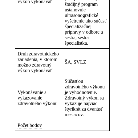
výkon vykonávať
študijný program
ustanovuje
ultrasonografické
vyšetrenie ako súčasť
špecializačnej
prípravy v odbore a
sestra, sestra
špecialistka.
Druh zdravotníckeho
zariadenia, v ktorom
ŠA, SVLZ
možno zdravotný
výkon vykonávať
Súčasťou
zdravotného výkonu
Vykonávanie a
je vyhodnotenie.
vykazovanie
Zdravotný výkon sa
zdravotného výkonu
vykazuje najviac
štyrikrát za dvanásť
mesiacov.
Počet bodov