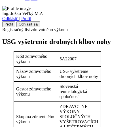
Ing. Jožko Veľký M.A
Odhlásiť
|
Profil
Profil
Odhlásiť sa
Registračný list zdravotného výkonu
USG vyšetrenie drobných kĺbov nohy
Kód zdravotného
5A22007
výkonu
Názov zdravotného
USG vyšetrenie
výkonu
drobných kĺbov nohy
Slovenská
Gestor zdravotného
reumatologická
výkonu
spoločnosť
ZDRAVOTNÉ
VÝKONY
Skupina zdravotného
SPOLOČNÝCH
výkonu
VYŠETROVACÍCH
A LIEČEBNÝCH