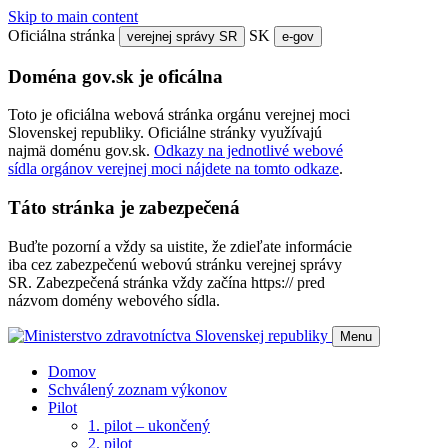
Skip to main content
Oficiálna stránka
SK
verejnej správy SR
e-gov
Doména gov.sk je oficálna
Toto je oficiálna webová stránka orgánu verejnej moci
Slovenskej republiky. Oficiálne stránky využívajú
najmä doménu gov.sk.
Odkazy na jednotlivé webové
sídla orgánov verejnej moci nájdete na tomto odkaze
.
Táto stránka je zabezpečená
Buďte pozorní a vždy sa uistite, že zdieľate informácie
iba cez zabezpečenú webovú stránku verejnej správy
SR. Zabezpečená stránka vždy začína https:// pred
názvom domény webového sídla.
Menu
Domov
Schválený zoznam výkonov
Pilot
1. pilot – ukončený
2. pilot