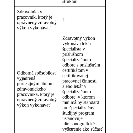
štruktúr.
Zdravotnícky
pracovník, ktorý je
L
oprávnený zdravotný
výkon vykonávať
Zdravotný výkon
vykonáva lekár
špecialista v
príslušnom
špecializačnom
odbore s príslušným
certifikátom v
Odborná spôsobilosť
certifikovanej
vyjadrená
pracovnej činnosti
profesijným titulom
alebo lekár v
zdravotníckeho
špecializačnom
pracovníka, ktorý je
odbore, v ktorom
oprávnený zdravotný
minimálny štandard
výkon vykonávať
pre špecializačný
študijný program
ustanovuje
ultrasonografické
vyšetrenie ako súčasť