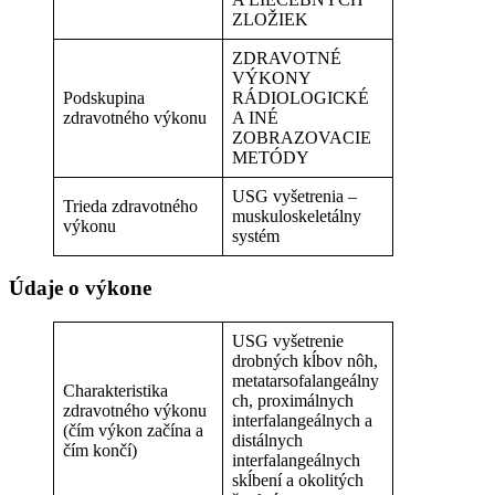
ZLOŽIEK
ZDRAVOTNÉ
VÝKONY
Podskupina
RÁDIOLOGICKÉ
zdravotného výkonu
A INÉ
ZOBRAZOVACIE
METÓDY
USG vyšetrenia –
Trieda zdravotného
muskuloskeletálny
výkonu
systém
Údaje o výkone
USG vyšetrenie
drobných kĺbov nôh,
metatarsofalangeálny
Charakteristika
ch, proximálnych
zdravotného výkonu
interfalangeálnych a
(čím výkon začína a
distálnych
čím končí)
interfalangeálnych
skĺbení a okolitých