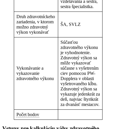
vzdelávania a sestra,
sestra špecialistka.
Druh zdravotníckeho
zariadenia, v ktorom
ŠA, SVLZ
možno zdravotný
výkon vykonávať
Súčasťou
zdravotného výkonu
je vyhodnotenie.
Zdravotný výkon sa
môže vykazovať
Vykonávanie a
súčasne s vyšetrením
vykazovanie
ciev pomocou PW-
zdravotného výkonu
Dopplera v oblasti
vyšetrovaného kĺbu.
Zdravotný výkon sa
vykazuje jedenkrát za
deň, najviac štyrikrát
za dvanásť mesiacov.
Počet bodov
Vstupy pre kalkuláciu váhy zdravotného