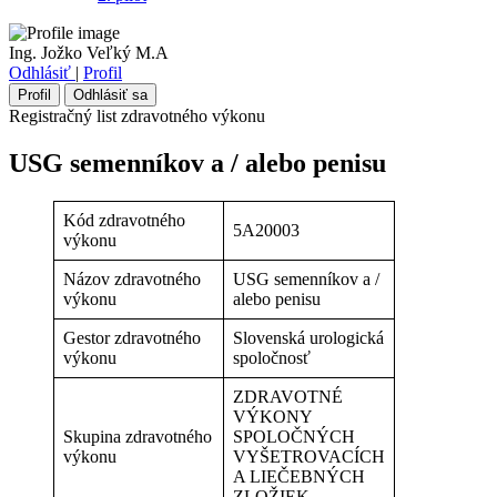
Ing. Jožko Veľký M.A
Odhlásiť
|
Profil
Profil
Odhlásiť sa
Registračný list zdravotného výkonu
USG semenníkov a / alebo penisu
Kód zdravotného
5A20003
výkonu
Názov zdravotného
USG semenníkov a /
výkonu
alebo penisu
Gestor zdravotného
Slovenská urologická
výkonu
spoločnosť
ZDRAVOTNÉ
VÝKONY
Skupina zdravotného
SPOLOČNÝCH
výkonu
VYŠETROVACÍCH
A LIEČEBNÝCH
ZLOŽIEK