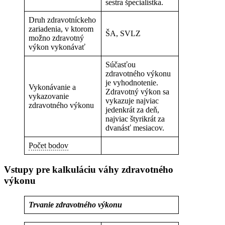
sestra špecialistka.
Druh zdravotníckeho
zariadenia, v ktorom
ŠA, SVLZ
možno zdravotný
výkon vykonávať
Súčasťou
zdravotného výkonu
je vyhodnotenie.
Vykonávanie a
Zdravotný výkon sa
vykazovanie
vykazuje najviac
zdravotného výkonu
jedenkrát za deň,
najviac štyrikrát za
dvanásť mesiacov.
Počet bodov
Vstupy pre kalkuláciu váhy zdravotného
výkonu
Trvanie zdravotného výkonu