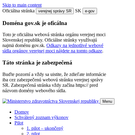
Skip to main content
Oficiálna stránka
SK
verejnej správy SR
e-gov
Doména gov.sk je oficálna
Toto je oficiálna webová stránka orgánu verejnej moci
Slovenskej republiky. Oficiálne stránky využívajú
najmä doménu gov.sk.
Odkazy na jednotlivé webové
sídla orgánov verejnej moci nájdete na tomto odkaze
.
Táto stránka je zabezpečená
Buďte pozorní a vždy sa uistite, že zdieľate informácie
iba cez zabezpečenú webovú stránku verejnej správy
SR. Zabezpečená stránka vždy začína https:// pred
názvom domény webového sídla.
Menu
Domov
Schválený zoznam výkonov
Pilot
1. pilot – ukončený
2. pilot