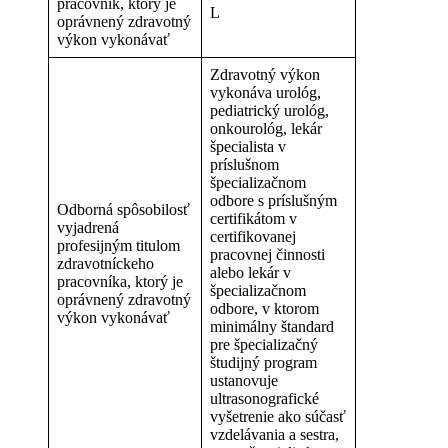
pracovník, ktorý je
L
oprávnený zdravotný
výkon vykonávať
Zdravotný výkon
vykonáva urológ,
pediatrický urológ,
onkourológ, lekár
špecialista v
príslušnom
špecializačnom
odbore s príslušným
Odborná spôsobilosť
certifikátom v
vyjadrená
certifikovanej
profesijným titulom
pracovnej činnosti
zdravotníckeho
alebo lekár v
pracovníka, ktorý je
špecializačnom
oprávnený zdravotný
odbore, v ktorom
výkon vykonávať
minimálny štandard
pre špecializačný
študijný program
ustanovuje
ultrasonografické
vyšetrenie ako súčasť
vzdelávania a sestra,