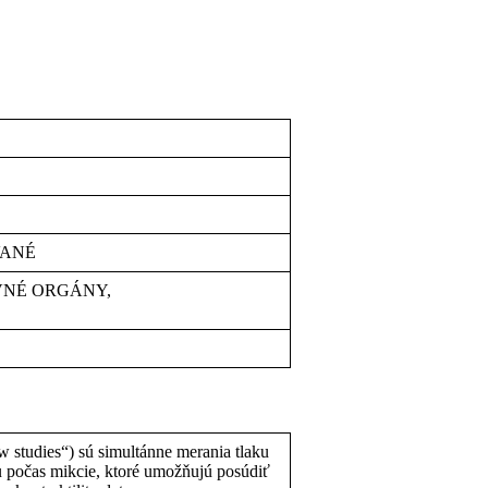
VANÉ
VNÉ ORGÁNY,
w studies“) sú simultánne merania tlaku
u počas mikcie, ktoré umožňujú posúdiť