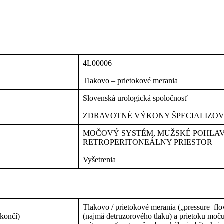
4L00006
Tlakovo – prietokové merania
Slovenská urologická spoločnosť
ZDRAVOTNÉ VÝKONY ŠPECIALIZO
MOČOVÝ SYSTÉM, MUŽSKÉ POHLA
RETROPERITONEÁLNY PRIESTOR
Vyšetrenia
Tlakovo / prietokové merania („pressure–flo
 končí)
(najmä detruzorového tlaku) a prietoku moč