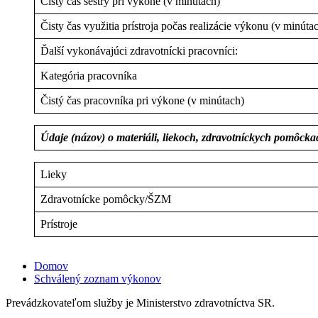
Čistý čas sestry pri výkone (v minútach)
Čisty čas využitia prístroja počas realizácie výkonu (v minúta
Ďalší vykonávajúci zdravotnícki pracovníci:
Kategória pracovníka
Čistý čas pracovníka pri výkone (v minútach)
Údaje (názov) o materiáli, liekoch, zdravotníckych pomôck
Lieky
Zdravotnícke pomôcky/ŠZM
Prístroje
Domov
Schválený zoznam výkonov
Prevádzkovateľom služby je Ministerstvo zdravotníctva SR.