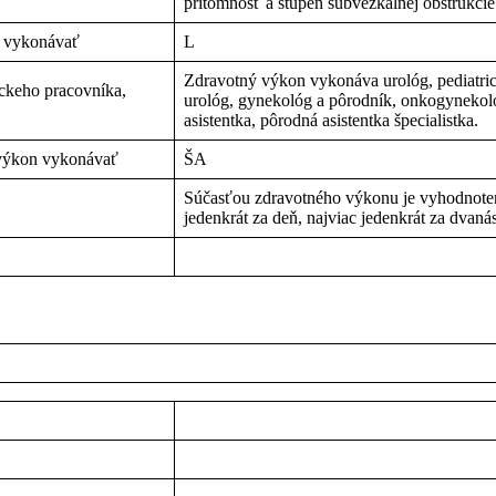
prítomnosť a stupeň subvezkálnej obštrukcie 
n vykonávať
L
Zdravotný výkon vykonáva urológ, pediatri
íckeho pracovníka,
urológ, gynekológ a pôrodník, onkogynekológ 
asistentka, pôrodná asistentka špecialistka.
 výkon vykonávať
ŠA
Súčasťou zdravotného výkonu je vyhodnoten
jedenkrát za deň, najviac jedenkrát za dvaná