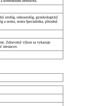
a kontraktilitu detruzora.
cký urológ, onkourológ, gynekologický
a sestra, sestra špecialistka, pôrodná
ie. Zdravotný výkon sa vykazuje
sť mesiacov.