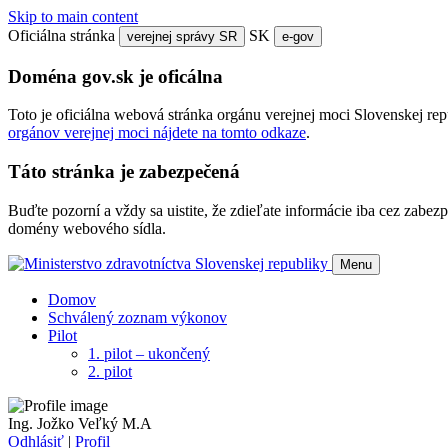
Skip to main content
Oficiálna stránka
SK
verejnej správy SR
e-gov
Doména gov.sk je oficálna
Toto je oficiálna webová stránka orgánu verejnej moci Slovenskej re
orgánov verejnej moci nájdete na tomto odkaze
.
Táto stránka je zabezpečená
Buďte pozorní a vždy sa uistite, že zdieľate informácie iba cez zab
domény webového sídla.
Menu
Domov
Schválený zoznam výkonov
Pilot
1. pilot – ukončený
2. pilot
Ing. Jožko Veľký M.A
Odhlásiť
|
Profil