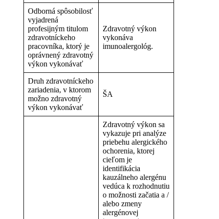
Odborná spôsobilosť
vyjadrená
profesijným titulom
Zdravotný výkon
zdravotníckeho
vykonáva
pracovníka, ktorý je
imunoalergológ.
oprávnený zdravotný
výkon vykonávať
Druh zdravotníckeho
zariadenia, v ktorom
ŠA
možno zdravotný
výkon vykonávať
Zdravotný výkon sa
vykazuje pri analýze
priebehu alergického
ochorenia, ktorej
cieľom je
identifikácia
kauzálneho alergénu
vedúca k rozhodnutiu
o možnosti začatia a /
alebo zmeny
alergénovej