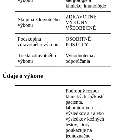
výkonu
alergológie a
klinickej imunológie
ZDRAVOTNÉ
Skupina zdravotného
VÝKONY
výkonu
VŠEOBECNÉ
Podskupina
OSOBITNÉ
zdravotného výkonu
POSTUPY
Trieda zdravotného
Vyhodnotenia a
výkonu
odporúčania
Údaje o výkone
Podrobný rozbor
klinických ťažkostí
pacienta,
laboratórnych
výsledkov a / alebo
výsledkov kožných
testov, ktorý
poukazuje na
jednoznačne