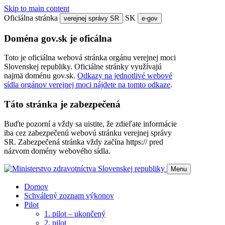
Skip to main content
Oficiálna stránka
SK
verejnej správy SR
e-gov
Doména gov.sk je oficálna
Toto je oficiálna webová stránka orgánu verejnej moci
Slovenskej republiky. Oficiálne stránky využívajú
najmä doménu gov.sk.
Odkazy na jednotlivé webové
sídla orgánov verejnej moci nájdete na tomto odkaze
.
Táto stránka je zabezpečená
Buďte pozorní a vždy sa uistite, že zdieľate informácie
iba cez zabezpečenú webovú stránku verejnej správy
SR. Zabezpečená stránka vždy začína https:// pred
názvom domény webového sídla.
Menu
Domov
Schválený zoznam výkonov
Pilot
1. pilot – ukončený
2. pilot