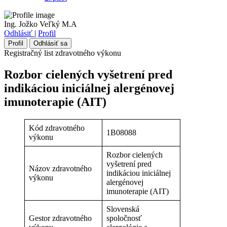
Ing. Jožko Veľký M.A
Odhlásiť
|
Profil
Profil
Odhlásiť sa
Registračný list zdravotného výkonu
Rozbor cielených vyšetrení pred
indikáciou iniciálnej alergénovej
imunoterapie (AIT)
Kód zdravotného
1B08088
výkonu
Rozbor cielených
vyšetrení pred
Názov zdravotného
indikáciou iniciálnej
výkonu
alergénovej
imunoterapie (AIT)
Slovenská
Gestor zdravotného
spoločnosť