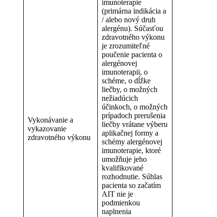
imunoterapie
(primárna indikácia a
/ alebo nový druh
alergénu). Súčasťou
zdravotného výkonu
je zrozumiteľné
poučenie pacienta o
alergénovej
imunoterapii, o
schéme, o dĺžke
liečby, o možných
nežiadúcich
účinkoch, o možných
prípadoch prerušenia
Vykonávanie a
liečby vrátane výberu
vykazovanie
aplikačnej formy a
zdravotného výkonu
schémy alergénovej
imunoterapie, ktoré
umožňuje jeho
kvalifikované
rozhodnutie. Súhlas
pacienta so začatím
AIT nie je
podmienkou
naplnenia