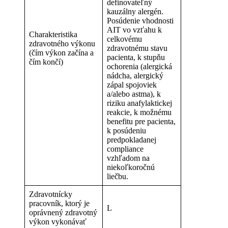
definovateľný
kauzálny alergén.
Posúdenie vhodnosti
AIT vo vzťahu k
Charakteristika
celkovému
zdravotného výkonu
zdravotnému stavu
(čím výkon začína a
pacienta, k stupňu
čím končí)
ochorenia (alergická
nádcha, alergický
zápal spojoviek
a/alebo astma), k
riziku anafylaktickej
reakcie, k možnému
benefitu pre pacienta,
k posúdeniu
predpokladanej
compliance
vzhľadom na
niekoľkoročnú
liečbu.
Zdravotnícky
pracovník, ktorý je
L
oprávnený zdravotný
výkon vykonávať