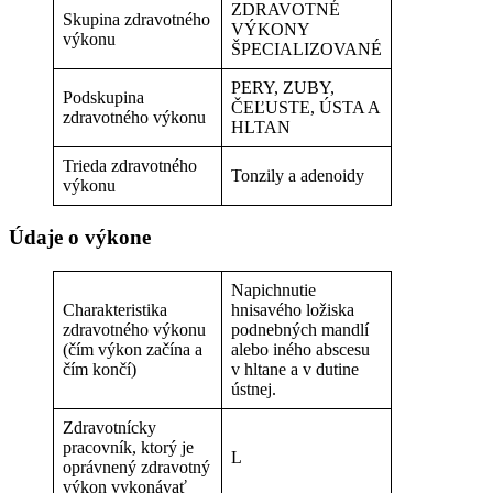
ZDRAVOTNÉ
Skupina zdravotného
VÝKONY
výkonu
ŠPECIALIZOVANÉ
PERY, ZUBY,
Podskupina
ČEĽUSTE, ÚSTA A
zdravotného výkonu
HLTAN
Trieda zdravotného
Tonzily a adenoidy
výkonu
Údaje o výkone
Napichnutie
Charakteristika
hnisavého ložiska
zdravotného výkonu
podnebných mandlí
(čím výkon začína a
alebo iného abscesu
čím končí)
v hltane a v dutine
ústnej.
Zdravotnícky
pracovník, ktorý je
L
oprávnený zdravotný
výkon vykonávať