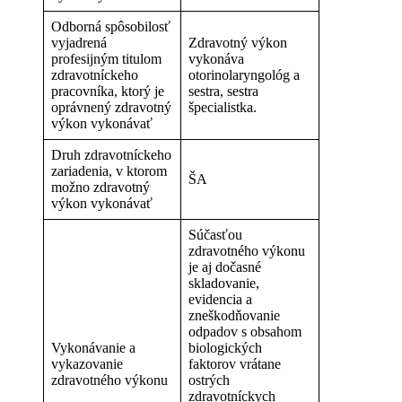
Odborná spôsobilosť
vyjadrená
Zdravotný výkon
profesijným titulom
vykonáva
zdravotníckeho
otorinolaryngológ a
pracovníka, ktorý je
sestra, sestra
oprávnený zdravotný
špecialistka.
výkon vykonávať
Druh zdravotníckeho
zariadenia, v ktorom
ŠA
možno zdravotný
výkon vykonávať
Súčasťou
zdravotného výkonu
je aj dočasné
skladovanie,
evidencia a
zneškodňovanie
odpadov s obsahom
Vykonávanie a
biologických
vykazovanie
faktorov vrátane
zdravotného výkonu
ostrých
zdravotníckych