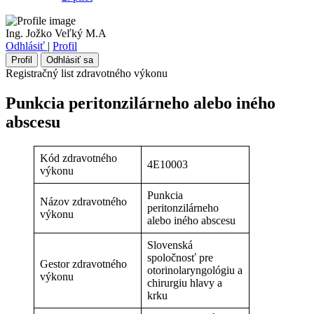
Ing. Jožko Veľký M.A
Odhlásiť
|
Profil
Profil
Odhlásiť sa
Registračný list zdravotného výkonu
Punkcia peritonzilárneho alebo iného
abscesu
Kód zdravotného
4E10003
výkonu
Punkcia
Názov zdravotného
peritonzilárneho
výkonu
alebo iného abscesu
Slovenská
spoločnosť pre
Gestor zdravotného
otorinolaryngológiu a
výkonu
chirurgiu hlavy a
krku