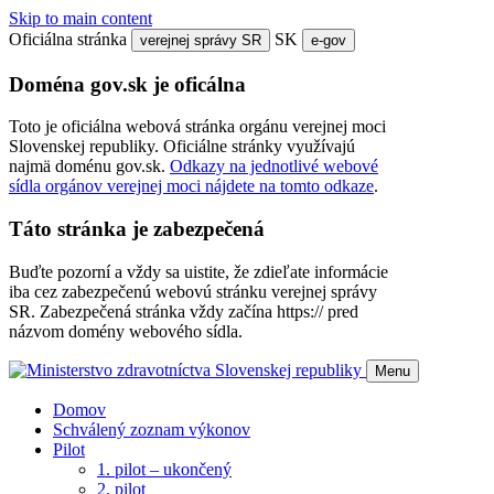
Skip to main content
Oficiálna stránka
SK
verejnej správy SR
e-gov
Doména gov.sk je oficálna
Toto je oficiálna webová stránka orgánu verejnej moci
Slovenskej republiky. Oficiálne stránky využívajú
najmä doménu gov.sk.
Odkazy na jednotlivé webové
sídla orgánov verejnej moci nájdete na tomto odkaze
.
Táto stránka je zabezpečená
Buďte pozorní a vždy sa uistite, že zdieľate informácie
iba cez zabezpečenú webovú stránku verejnej správy
SR. Zabezpečená stránka vždy začína https:// pred
názvom domény webového sídla.
Menu
Domov
Schválený zoznam výkonov
Pilot
1. pilot – ukončený
2. pilot