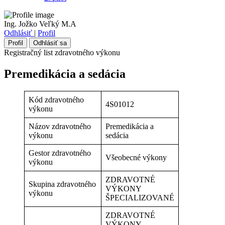
Ing. Jožko Veľký M.A
Odhlásiť
|
Profil
Profil
Odhlásiť sa
Registračný list zdravotného výkonu
Premedikácia a sedácia
Kód zdravotného
4S01012
výkonu
Názov zdravotného
Premedikácia a
výkonu
sedácia
Gestor zdravotného
Všeobecné výkony
výkonu
ZDRAVOTNÉ
Skupina zdravotného
VÝKONY
výkonu
ŠPECIALIZOVANÉ
ZDRAVOTNÉ
VÝKONY