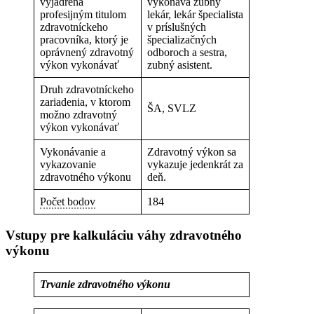
vyjadrená
vykonáva zubný
profesijným titulom
lekár, lekár špecialista
zdravotníckeho
v príslušných
pracovníka, ktorý je
špecializačných
oprávnený zdravotný
odboroch a sestra,
výkon vykonávať
zubný asistent.
Druh zdravotníckeho
zariadenia, v ktorom
ŠA, SVLZ
možno zdravotný
výkon vykonávať
Vykonávanie a
Zdravotný výkon sa
vykazovanie
vykazuje jedenkrát za
zdravotného výkonu
deň.
Počet bodov
184
Vstupy pre kalkuláciu váhy zdravotného
výkonu
Trvanie zdravotného výkonu