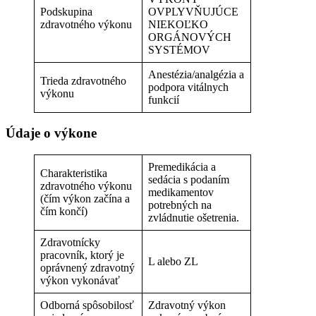
Podskupina
OVPLYVŇUJÚCE
zdravotného výkonu
NIEKOĽKO
ORGÁNOVÝCH
SYSTÉMOV
Anestézia/analgézia a
Trieda zdravotného
podpora vitálnych
výkonu
funkcií
Údaje o výkone
Premedikácia a
Charakteristika
sedácia s podaním
zdravotného výkonu
medikamentov
(čím výkon začína a
potrebných na
čím končí)
zvládnutie ošetrenia.
Zdravotnícky
pracovník, ktorý je
L alebo ZL
oprávnený zdravotný
výkon vykonávať
Odborná spôsobilosť
Zdravotný výkon