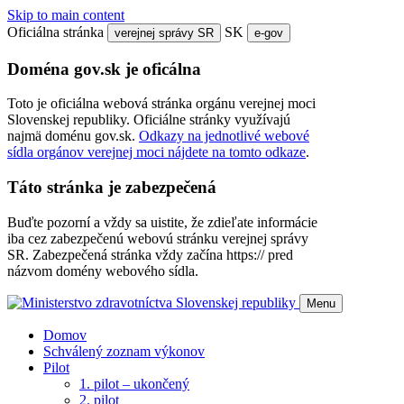
Skip to main content
Oficiálna stránka
SK
verejnej správy SR
e-gov
Doména gov.sk je oficálna
Toto je oficiálna webová stránka orgánu verejnej moci
Slovenskej republiky. Oficiálne stránky využívajú
najmä doménu gov.sk.
Odkazy na jednotlivé webové
sídla orgánov verejnej moci nájdete na tomto odkaze
.
Táto stránka je zabezpečená
Buďte pozorní a vždy sa uistite, že zdieľate informácie
iba cez zabezpečenú webovú stránku verejnej správy
SR. Zabezpečená stránka vždy začína https:// pred
názvom domény webového sídla.
Menu
Domov
Schválený zoznam výkonov
Pilot
1. pilot – ukončený
2. pilot