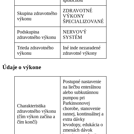
spoločnosť
ZDRAVOTNÉ
Skupina zdravotného
VÝKONY
výkonu
ŠPECIALIZOVANÉ
Podskupina
NERVOVÝ
zdravotného výkonu
SYSTÉM
Trieda zdravotného
Iné inde nezaradené
výkonu
zdravotné výkony
Údaje o výkone
Postupné nastavenie
na liečbu enterálnou
alebo subkutánnou
pumpou pri
Parkinsonovej
Charakteristika
chorobe, stanovenie
zdravotného výkonu
rannej, kontinuálnej a
(čím výkon začína a
extra dávky
čím končí)
levodopy, edukácia o
zmenách dávok