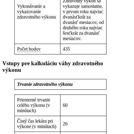
Zdravotný výkon sa
Vykonávanie a
vykazuje samostatne,
vykazovanie
v prvom roku najviac
zdravotného výkonu
dvanásťkrát za
dvanásť mesiacov, od
druhého roka najviac
šesťkrát za dvanásť
mesiacov.
Počet bodov
435
Vstupy pre kalkuláciu váhy zdravotného
výkonu
Trvanie zdravotného výkonu
Priemerné trvanie
celého výkonu (v
60
minútach)
Čistý čas lekára pri
26
výkone (v minútach)