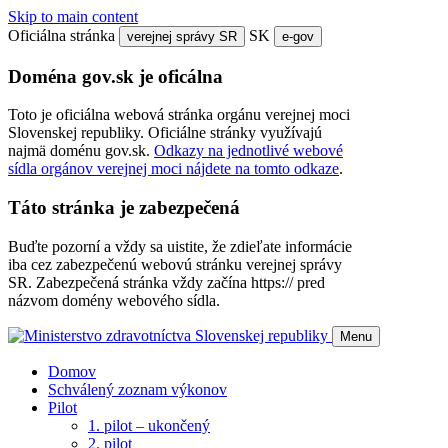
Skip to main content
Oficiálna stránka
SK
verejnej správy SR
e-gov
Doména gov.sk je oficálna
Toto je oficiálna webová stránka orgánu verejnej moci
Slovenskej republiky. Oficiálne stránky využívajú
najmä doménu gov.sk.
Odkazy na jednotlivé webové
sídla orgánov verejnej moci nájdete na tomto odkaze
.
Táto stránka je zabezpečená
Buďte pozorní a vždy sa uistite, že zdieľate informácie
iba cez zabezpečenú webovú stránku verejnej správy
SR. Zabezpečená stránka vždy začína https:// pred
názvom domény webového sídla.
Menu
Domov
Schválený zoznam výkonov
Pilot
1. pilot – ukončený
2. pilot