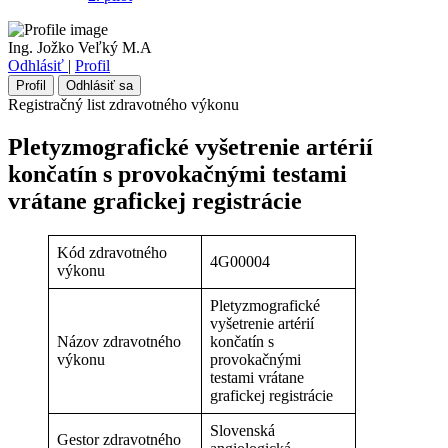
Ing. Jožko Veľký M.A
Odhlásiť
|
Profil
Profil
Odhlásiť sa
Registračný list zdravotného výkonu
Pletyzmografické vyšetrenie artérií
končatín s provokačnými testami
vrátane grafickej registrácie
Kód zdravotného
4G00004
výkonu
Pletyzmografické
vyšetrenie artérií
Názov zdravotného
končatín s
výkonu
provokačnými
testami vrátane
grafickej registrácie
Slovenská
Gestor zdravotného