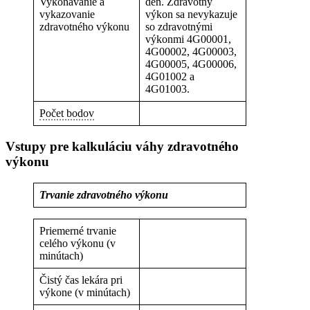
Vykonávanie a
deň. Zdravotný
vykazovanie
výkon sa nevykazuje
zdravotného výkonu
so zdravotnými
výkonmi 4G00001,
4G00002, 4G00003,
4G00005, 4G00006,
4G01002 a
4G01003.
Počet bodov
Vstupy pre kalkuláciu váhy zdravotného
výkonu
Trvanie zdravotného výkonu
Priemerné trvanie
celého výkonu (v
minútach)
Čistý čas lekára pri
výkone (v minútach)