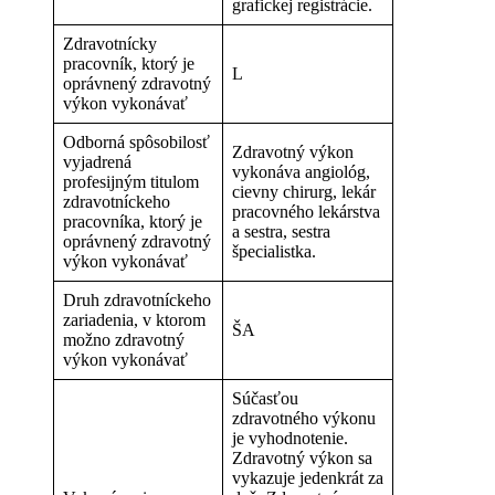
grafickej registrácie.
Zdravotnícky
pracovník, ktorý je
L
oprávnený zdravotný
výkon vykonávať
Odborná spôsobilosť
Zdravotný výkon
vyjadrená
vykonáva angiológ,
profesijným titulom
cievny chirurg, lekár
zdravotníckeho
pracovného lekárstva
pracovníka, ktorý je
a sestra, sestra
oprávnený zdravotný
špecialistka.
výkon vykonávať
Druh zdravotníckeho
zariadenia, v ktorom
ŠA
možno zdravotný
výkon vykonávať
Súčasťou
zdravotného výkonu
je vyhodnotenie.
Zdravotný výkon sa
vykazuje jedenkrát za