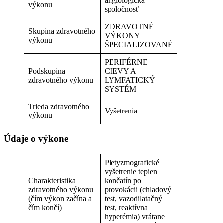
angiologická
výkonu
spoločnosť
ZDRAVOTNÉ
Skupina zdravotného
VÝKONY
výkonu
ŠPECIALIZOVANÉ
PERIFÉRNE
Podskupina
CIEVY A
zdravotného výkonu
LYMFATICKÝ
SYSTÉM
Trieda zdravotného
Vyšetrenia
výkonu
Údaje o výkone
Pletyzmografické
vyšetrenie tepien
Charakteristika
končatín po
zdravotného výkonu
provokácii (chladový
(čím výkon začína a
test, vazodilatačný
čím končí)
test, reaktívna
hyperémia) vrátane