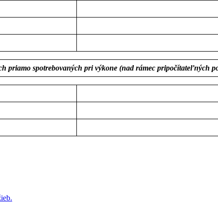
ach priamo spotrebovaných pri výkone (nad rámec pripočítateľných po
ieb.