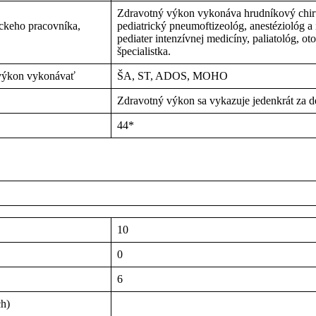
Zdravotný výkon vykonáva hrudníkový chiru
íckeho pracovníka,
pediatrický pneumoftizeológ, anestéziológ a i
pediater intenzívnej medicíny, paliatológ, oto
špecialistka.
 výkon vykonávať
ŠA, ST, ADOS, MOHO
Zdravotný výkon sa vykazuje jedenkrát za d
44*
10
0
6
ch)