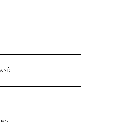
VANÉ
nok.