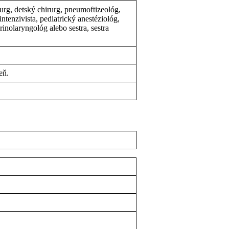
rg, detský chirurg, pneumoftizeológ,
ntenzivista, pediatrický anestéziológ,
rinolaryngológ alebo sestra, sestra
eň.