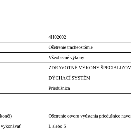
4H02002
Ošetrenie tracheostómie
Všeobecné výkony
ZDRAVOTNÉ VÝKONY ŠPECIALIZO
DÝCHACÍ SYSTÉM
Priedušnica
 končí)
Ošetrenie otvoru vyústenia priedušnice navo
n vykonávať
L alebo S