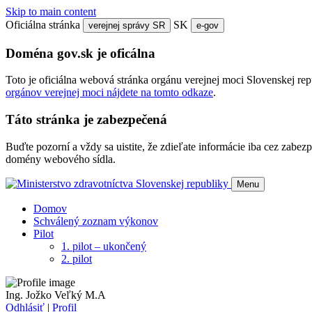
Skip to main content
Oficiálna stránka
SK
verejnej správy SR
e-gov
Doména gov.sk je oficálna
Toto je oficiálna webová stránka orgánu verejnej moci Slovenskej re
orgánov verejnej moci nájdete na tomto odkaze
.
Táto stránka je zabezpečená
Buďte pozorní a vždy sa uistite, že zdieľate informácie iba cez zab
domény webového sídla.
Menu
Domov
Schválený zoznam výkonov
Pilot
1. pilot – ukončený
2. pilot
Ing. Jožko Veľký M.A
Odhlásiť
|
Profil