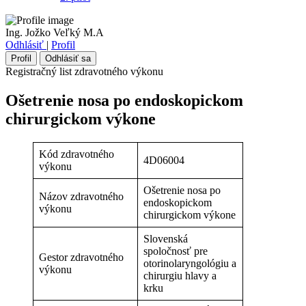
Ing. Jožko Veľký M.A
Odhlásiť
|
Profil
Profil
Odhlásiť sa
Registračný list zdravotného výkonu
Ošetrenie nosa po endoskopickom
chirurgickom výkone
Kód zdravotného
4D06004
výkonu
Ošetrenie nosa po
Názov zdravotného
endoskopickom
výkonu
chirurgickom výkone
Slovenská
spoločnosť pre
Gestor zdravotného
otorinolaryngológiu a
výkonu
chirurgiu hlavy a
krku