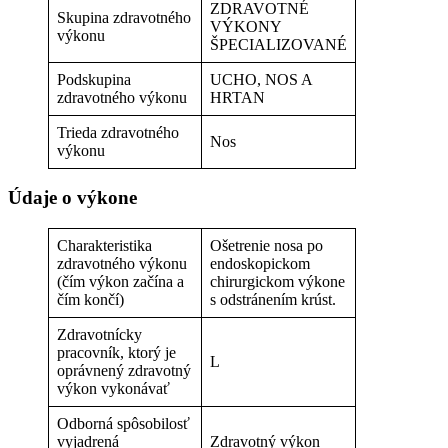
ZDRAVOTNÉ
Skupina zdravotného
VÝKONY
výkonu
ŠPECIALIZOVANÉ
Podskupina
UCHO, NOS A
zdravotného výkonu
HRTAN
Trieda zdravotného
Nos
výkonu
Údaje o výkone
Charakteristika
Ošetrenie nosa po
zdravotného výkonu
endoskopickom
(čím výkon začína a
chirurgickom výkone
čím končí)
s odstránením krúst.
Zdravotnícky
pracovník, ktorý je
L
oprávnený zdravotný
výkon vykonávať
Odborná spôsobilosť
vyjadrená
Zdravotný výkon