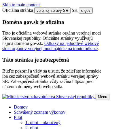
Skip to main content
Oficiálna stránka
SK
verejnej správy SR
e-gov
Doména gov.sk je oficálna
Toto je oficiálna webová stránka orgánu verejnej moci
Slovenskej republiky. Oficiálne stránky využívajú
najmä doménu gov.sk.
Odkazy na jednotlivé webové
sídla orgánov verejnej moci nájdete na tomto odkaze
.
Táto stránka je zabezpečená
Buďte pozorní a vždy sa uistite, že zdieľate informácie
iba cez zabezpečenú webovú stránku verejnej správy
SR. Zabezpečená stránka vždy začína https:// pred
názvom domény webového sídla.
Menu
Domov
Schválený zoznam výkonov
Pilot
1. pilot – ukončený
2. pilot