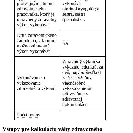
profesijným titulom
vykonáva
zdravotníckeho
otorinolaryngológ a
pracovníka, ktorý je
sestra, sestra
oprávnený zdravotný
špecialistka.
výkon vykonávať
Druh zdravotníckeho
zariadenia, v ktorom
ŠA
možno zdravotný
výkon vykonávať
Zdravotný výkon sa
vykazuje jedenkrát za
deň, najviac šesťkrát
Vykonávanie a
za šesť týždňov,
vykazovanie
viacnásobné
zdravotného výkonu
vykazovanie sa
odôvodňuje v
zdravotnej
dokumentácii.
Počet bodov
Vstupy pre kalkuláciu váhy zdravotného