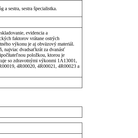
 sestra, sestra špecialistka.
skladovanie, evidencia a
kých faktorov vrátane ostrých
ného výkonu je aj obväzový materiál.
ň, najviac dvadsaťkrát za dvanásť
ipočítateľnou položkou, ktorou je
azuje so zdravotnými výkonmi 1A13001,
R00019, 4R00020, 4R00021, 4R00023 a