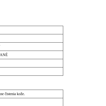
ť
VANÉ
ne čistenia kože.