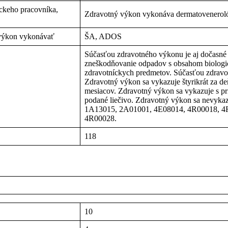
íckeho pracovníka,
Zdravotný výkon vykonáva dermatovenerológ a
 výkon vykonávať
ŠA, ADOS
Súčasťou zdravotného výkonu je aj dočasné 
zneškodňovanie odpadov s obsahom biologic
zdravotníckych predmetov. Súčasťou zdravot
Zdravotný výkon sa vykazuje štyrikrát za de
mesiacov. Zdravotný výkon sa vykazuje s pr
podané liečivo. Zdravotný výkon sa nevyk
1A13015, 2A01001, 4E08014, 4R00018, 4
4R00028.
118
10