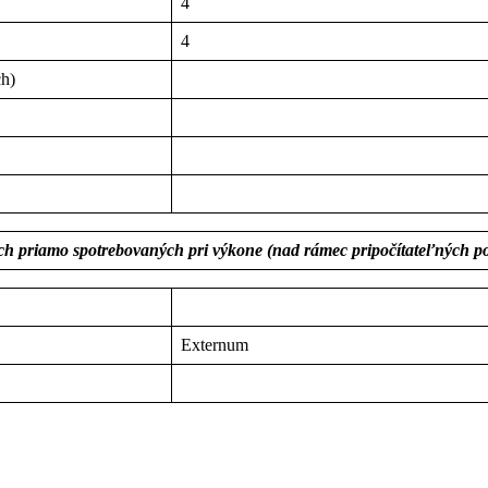
4
4
ch)
ach priamo spotrebovaných pri výkone (nad rámec pripočítateľných po
Externum