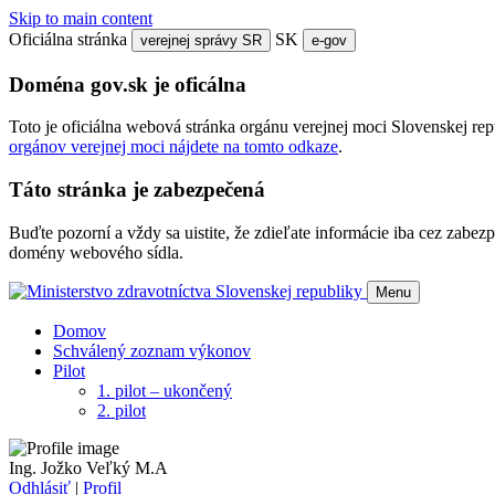
Skip to main content
Oficiálna stránka
SK
verejnej správy SR
e-gov
Doména gov.sk je oficálna
Toto je oficiálna webová stránka orgánu verejnej moci Slovenskej re
orgánov verejnej moci nájdete na tomto odkaze
.
Táto stránka je zabezpečená
Buďte pozorní a vždy sa uistite, že zdieľate informácie iba cez zab
domény webového sídla.
Menu
Domov
Schválený zoznam výkonov
Pilot
1. pilot – ukončený
2. pilot
Ing. Jožko Veľký M.A
Odhlásiť
|
Profil