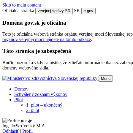
Skip to main content
Oficiálna stránka
SK
verejnej správy SR
e-gov
Doména gov.sk je oficálna
Toto je oficiálna webová stránka orgánu verejnej moci Slovenskej re
orgánov verejnej moci nájdete na tomto odkaze
.
Táto stránka je zabezpečená
Buďte pozorní a vždy sa uistite, že zdieľate informácie iba cez zab
domény webového sídla.
Menu
Domov
Schválený zoznam výkonov
Pilot
1. pilot – ukončený
2. pilot
Ing. Jožko Veľký M.A
Odhlásiť
|
Profil