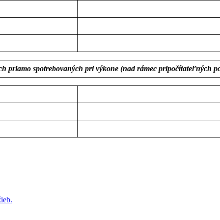
ach priamo spotrebovaných pri výkone (nad rámec pripočítateľných po
ieb.