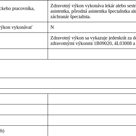
Zdravotný výkon vykonáva lekár alebo sestra
íckeho pracovníka,
asistentka, pôrodná asistentka špecialistka 
záchranár špecialista.
 výkon vykonávať
N
Zdravotný výkon sa vykazuje jedenkrát za 
zdravotnými výkonmi 1B09020, 4L03008 a
ch)