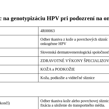
íc na genotypizáciu HPV pri podozrení na
4R00063
Odber tkaniva z kože a povrchových slizníc
onkogénne HPV
Slovenská dermatovenerologická spoločnos
ZDRAVOTNÉ VÝKONY ŠPECIALIZO
KOŽA a PODKOŽIE
Koža, podkožie a viditeľné sliznice
Odber tkaniva kože alebo povrchovej slizn
 končí)
fixácia a uloženie do transportného média.