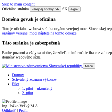
Skip to main content
Oficiálna stránka
SK
verejnej správy SR
e-gov
Doména gov.sk je oficálna
Toto je oficiálna webová stránka orgánu verejnej moci Slovenskej re
orgánov verejnej moci nájdete na tomto odkaze
.
Táto stránka je zabezpečená
Buďte pozorní a vždy sa uistite, že zdieľate informácie iba cez zab
domény webového sídla.
Menu
Domov
Schválený zoznam výkonov
Pilot
1. pilot – ukončený
2. pilot
Ing. Jožko Veľký M.A
Odhlásiť
|
Profil