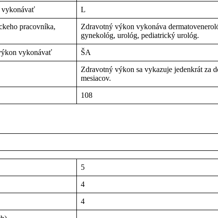
n vykonávať
L
íckeho pracovníka,
Zdravotný výkon vykonáva dermatovenerológ
gynekológ, urológ, pediatrický urológ.
 výkon vykonávať
ŠA
Zdravotný výkon sa vykazuje jedenkrát za de
mesiacov.
108
5
4
4