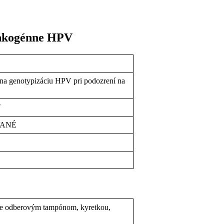
 onkogénne HPV
 na genotypizáciu HPV pri podozrení na
ť
VANÉ
ice odberovým tampónom, kyretkou,