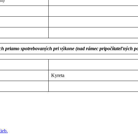
ch)
ach priamo spotrebovaných pri výkone (nad rámec pripočítateľných po
Kyreta
ieb.