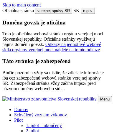
Skip to main content
Oficiálna stránka
SK
verejnej správy SR
e-gov
Doména gov.sk je oficálna
Toto je oficiálna webová stránka orgánu verejnej moci
Slovenskej republiky. Oficiálne stránky využívajú
najmä doménu gov.sk.
Odkazy na jednotlivé webové
sídla orgánov verejnej moci nájdete na tomto odkaze
.
Táto stránka je zabezpečená
Buďte pozorní a vždy sa uistite, že zdieľate informácie
iba cez zabezpečenú webovú stránku verejnej správy
SR. Zabezpečená stránka vždy začína https:// pred
názvom domény webového sídla.
Menu
Domov
Schválený zoznam výkonov
Pilot
1. pilot – ukončený
2. pilot