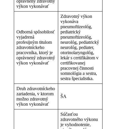
oprávnený zdravotný
výkon vykonávať
Zdravotný výkon
vykonáva
pneumoftizeológ,
Odborná spôsobilosť
pediatrický
vyjadrená
pneumoftizeológ,
profesijným titulom
neurológ, pediatrický
zdravotníckeho
neurológ, pediater,
pracovníka, ktorý je
otorinolaryngológ,
oprávnený zdravotný
lekár s certifikátom v
výkon vykonávať
certifikovanej
pracovnej činnosti
somnológia a sestra,
sestra špecialistka.
Druh zdravotníckeho
zariadenia, v ktorom
ŠA
možno zdravotný
výkon vykonávať
Súčasťou
zdravotného výkonu
je vyhodnotenie,