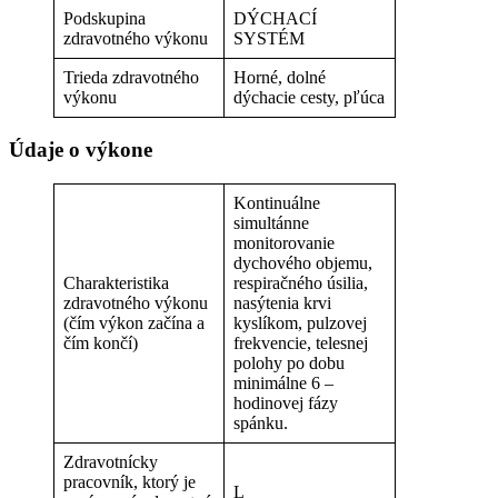
Podskupina
DÝCHACÍ
zdravotného výkonu
SYSTÉM
Trieda zdravotného
Horné, dolné
výkonu
dýchacie cesty, pľúca
Údaje o výkone
Kontinuálne
simultánne
monitorovanie
dychového objemu,
Charakteristika
respiračného úsilia,
zdravotného výkonu
nasýtenia krvi
(čím výkon začína a
kyslíkom, pulzovej
čím končí)
frekvencie, telesnej
polohy po dobu
minimálne 6 –
hodinovej fázy
spánku.
Zdravotnícky
pracovník, ktorý je
L