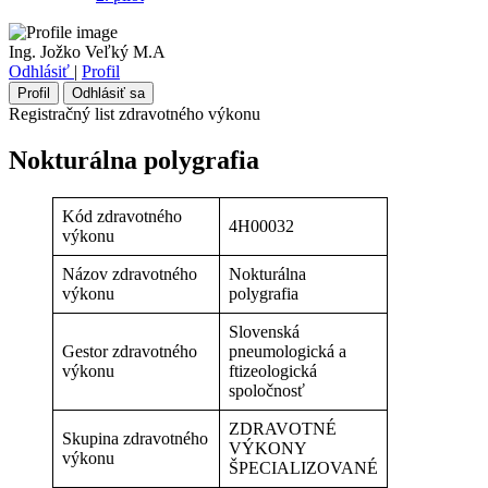
Ing. Jožko Veľký M.A
Odhlásiť
|
Profil
Profil
Odhlásiť sa
Registračný list zdravotného výkonu
Nokturálna polygrafia
Kód zdravotného
4H00032
výkonu
Názov zdravotného
Nokturálna
výkonu
polygrafia
Slovenská
Gestor zdravotného
pneumologická a
výkonu
ftizeologická
spoločnosť
ZDRAVOTNÉ
Skupina zdravotného
VÝKONY
výkonu
ŠPECIALIZOVANÉ