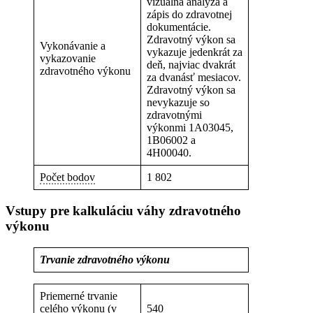
vizuálna analýza a
zápis do zdravotnej
dokumentácie.
Zdravotný výkon sa
Vykonávanie a
vykazuje jedenkrát za
vykazovanie
deň, najviac dvakrát
zdravotného výkonu
za dvanásť mesiacov.
Zdravotný výkon sa
nevykazuje so
zdravotnými
výkonmi 1A03045,
1B06002 a
4H00040.
Počet bodov
1 802
Vstupy pre kalkuláciu váhy zdravotného
výkonu
Trvanie zdravotného výkonu
Priemerné trvanie
celého výkonu (v
540