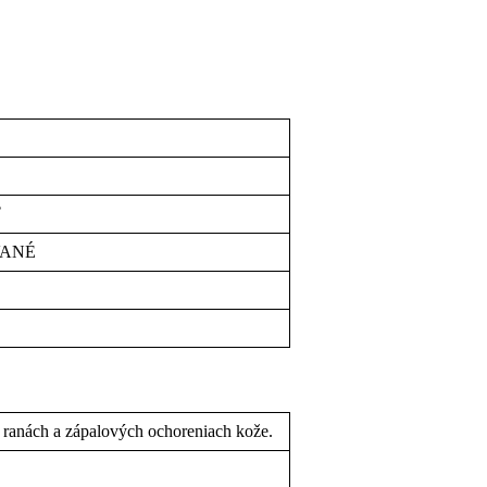
ť
VANÉ
pri ranách a zápalových ochoreniach kože.