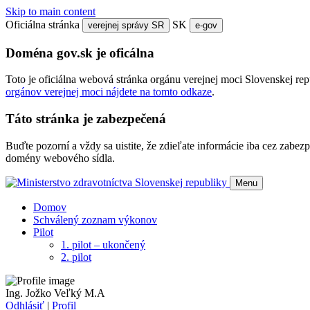
Skip to main content
Oficiálna stránka
SK
verejnej správy SR
e-gov
Doména gov.sk je oficálna
Toto je oficiálna webová stránka orgánu verejnej moci Slovenskej re
orgánov verejnej moci nájdete na tomto odkaze
.
Táto stránka je zabezpečená
Buďte pozorní a vždy sa uistite, že zdieľate informácie iba cez zab
domény webového sídla.
Menu
Domov
Schválený zoznam výkonov
Pilot
1. pilot – ukončený
2. pilot
Ing. Jožko Veľký M.A
Odhlásiť
|
Profil