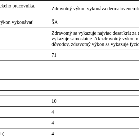
íckeho pracovníka,
Zdravotný výkon vykonáva dermatovenerol
 výkon vykonávať
ŠA
Zdravotný sa vykazuje najviac desaťkrát za 
vykazuje samostatne. Ak zdravotný výkon ni
dôvodov, zdravotný výkon sa vykazuje fyzick
71
10
4
4
ch)
4