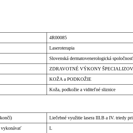
4R00085
Laseroterapia
Slovenská dermatovenerologická spoločnos
ZDRAVOTNÉ VÝKONY ŠPECIALIZO
KOŽA a PODKOŽIE
Koža, podkožie a viditeľné sliznice
 končí)
Liečebné využitie lasera III.B a IV. triedy 
n vykonávať
L