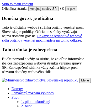
Skip to main content
Oficiálna stránka
SK
verejnej správy SR
e-gov
Doména gov.sk je oficálna
Toto je oficiálna webová stránka orgánu verejnej moci
Slovenskej republiky. Oficiálne stránky využívajú
najmä doménu gov.sk.
Odkazy na jednotlivé webové
sídla orgánov verejnej moci nájdete na tomto odkaze
.
Táto stránka je zabezpečená
Buďte pozorní a vždy sa uistite, že zdieľate informácie
iba cez zabezpečenú webovú stránku verejnej správy
SR. Zabezpečená stránka vždy začína https:// pred
názvom domény webového sídla.
Menu
Domov
Schválený zoznam výkonov
Pilot
1. pilot – ukončený
2. pilot