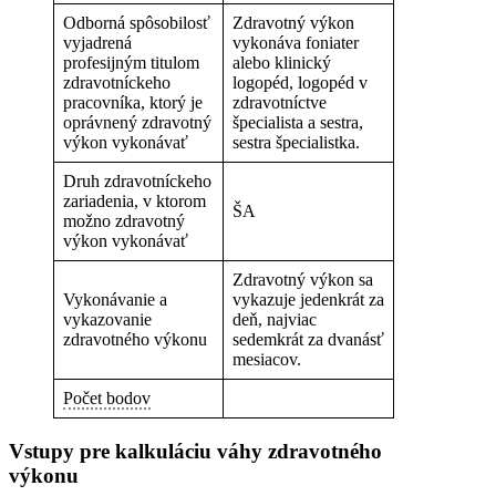
Odborná spôsobilosť
Zdravotný výkon
vyjadrená
vykonáva foniater
profesijným titulom
alebo klinický
zdravotníckeho
logopéd, logopéd v
pracovníka, ktorý je
zdravotníctve
oprávnený zdravotný
špecialista a sestra,
výkon vykonávať
sestra špecialistka.
Druh zdravotníckeho
zariadenia, v ktorom
ŠA
možno zdravotný
výkon vykonávať
Zdravotný výkon sa
Vykonávanie a
vykazuje jedenkrát za
vykazovanie
deň, najviac
zdravotného výkonu
sedemkrát za dvanásť
mesiacov.
Počet bodov
Vstupy pre kalkuláciu váhy zdravotného
výkonu