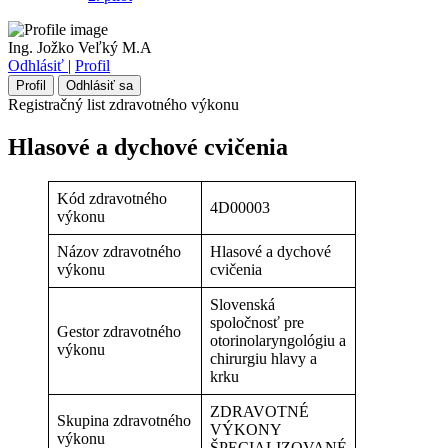
Ing. Jožko Veľký M.A
Odhlásiť
|
Profil
Profil
Odhlásiť sa
Registračný list zdravotného výkonu
Hlasové a dychové cvičenia
Kód zdravotného
4D00003
výkonu
Názov zdravotného
Hlasové a dychové
výkonu
cvičenia
Slovenská
spoločnosť pre
Gestor zdravotného
otorinolaryngológiu a
výkonu
chirurgiu hlavy a
krku
ZDRAVOTNÉ
Skupina zdravotného
VÝKONY
výkonu
ŠPECIALIZOVANÉ