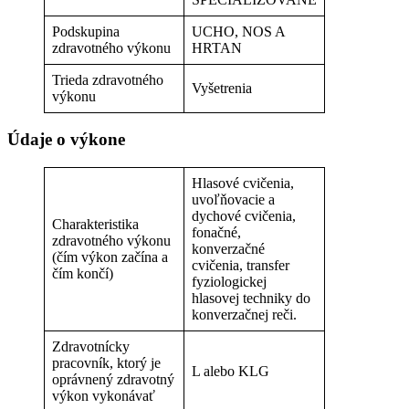
Podskupina
UCHO, NOS A
zdravotného výkonu
HRTAN
Trieda zdravotného
Vyšetrenia
výkonu
Údaje o výkone
Hlasové cvičenia,
uvoľňovacie a
dychové cvičenia,
Charakteristika
fonačné,
zdravotného výkonu
konverzačné
(čím výkon začína a
cvičenia, transfer
čím končí)
fyziologickej
hlasovej techniky do
konverzačnej reči.
Zdravotnícky
pracovník, ktorý je
L alebo KLG
oprávnený zdravotný
výkon vykonávať