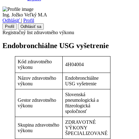
Ing. Jožko Veľký M.A
Odhlásiť
|
Profil
Profil
Odhlásiť sa
Registračný list zdravotného výkonu
Endobronchiálne USG vyšetrenie
Kód zdravotného
4H04004
výkonu
Názov zdravotného
Endobronchiálne
výkonu
USG vyšetrenie
Slovenská
Gestor zdravotného
pneumologická a
výkonu
ftizeologická
spoločnosť
ZDRAVOTNÉ
Skupina zdravotného
VÝKONY
výkonu
ŠPECIALIZOVANÉ