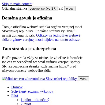
Skip to main content
Oficiálna stránka
SK
verejnej správy SR
e-gov
Doména gov.sk je oficálna
Toto je oficiálna webová stránka orgánu verejnej moci
Slovenskej republiky. Oficiálne stránky využívajú
najmä doménu gov.sk.
Odkazy na jednotlivé webové
sídla orgánov verejnej moci nájdete na tomto odkaze
.
Táto stránka je zabezpečená
Buďte pozorní a vždy sa uistite, že zdieľate informácie
iba cez zabezpečenú webovú stránku verejnej správy
SR. Zabezpečená stránka vždy začína https:// pred
názvom domény webového sídla.
Menu
Domov
Schválený zoznam výkonov
Pilot
1. pilot – ukončený
2. pilot