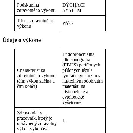
Podskupina
DÝCHACÍ
zdravotného výkonu
SYSTÉM
Trieda zdravotného
Pľúca
výkonu
Údaje o výkone
Endobronchiálna
ultrasonografia
(EBUS) periférnych
Charakteristika
pľúcnych lézií a
zdravotného výkonu
lymfatických uzlín s
(čím výkon začína a
následným odobratím
čím končí)
materiálu na
histologické a
cytologické
vyšetrenie.
Zdravotnícky
pracovník, ktorý je
L
oprávnený zdravotný
výkon vykonávať