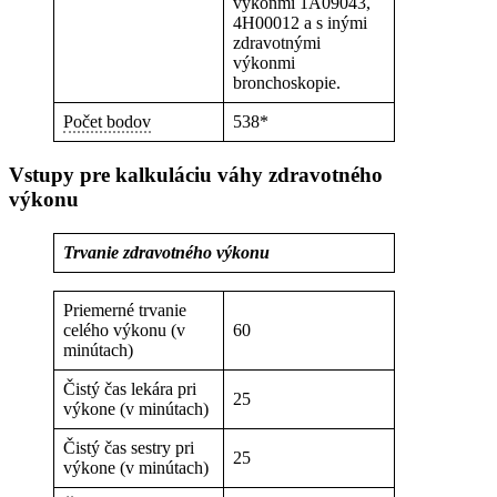
výkonmi 1A09043,
4H00012 a s inými
zdravotnými
výkonmi
bronchoskopie.
Počet bodov
538*
Vstupy pre kalkuláciu váhy zdravotného
výkonu
Trvanie zdravotného výkonu
Priemerné trvanie
celého výkonu (v
60
minútach)
Čistý čas lekára pri
25
výkone (v minútach)
Čistý čas sestry pri
25
výkone (v minútach)