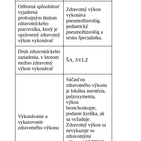
Odborná spôsobilosť
Zdravotný výkon
vyjadrená
vykonáva
profesijným titulom
pneumoftizeológ,
zdravotníckeho
pediatrický
pracovníka, ktorý je
pneumoftizeológ a
oprávnený zdravotný
sestra špecialistka.
výkon vykonávať
Druh zdravotníckeho
zariadenia, v ktorom
ŠA, SVLZ
možno zdravotný
výkon vykonávať
Súčasťou
zdravotného výkonu
je lokálna anestézia,
pulzoxymetria,
výkon
bronchoskopie,
podanie kyslíka, ak
Vykonávanie a
sa vyžaduje.
vykazovanie
Zdravotný výkon sa
zdravotného výkonu
nevykazuje so
zdravotnými