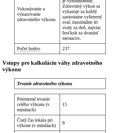
je vyhodnotenie.
Zdravotný výkon sa
Vykonávanie a
vykazuje za každý
vykazovanie
samostatne vyšetrený
zdravotného výkonu
sval, maximálne tri
svaly za deň, najviac
šesťkrát za dvanásť
mesiacov.
Počet bodov
237
Vstupy pre kalkuláciu váhy zdravotného
výkonu
Trvanie zdravotného výkonu
Priemerné trvanie
celého výkonu (v
15
minútach)
Čistý čas lekára pri
8
výkone (v minútach)