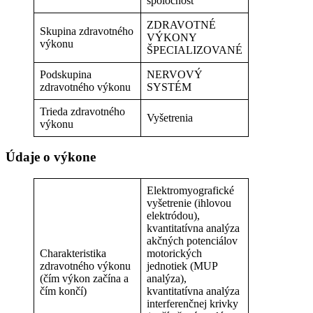
spoločnosť
ZDRAVOTNÉ
Skupina zdravotného
VÝKONY
výkonu
ŠPECIALIZOVANÉ
Podskupina
NERVOVÝ
zdravotného výkonu
SYSTÉM
Trieda zdravotného
Vyšetrenia
výkonu
Údaje o výkone
Elektromyografické
vyšetrenie (ihlovou
elektródou),
kvantitatívna analýza
akčných potenciálov
Charakteristika
motorických
zdravotného výkonu
jednotiek (MUP
(čím výkon začína a
analýza),
čím končí)
kvantitatívna analýza
interferenčnej krivky