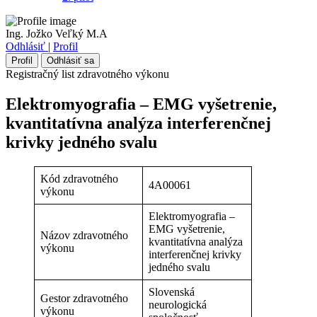
Ing. Jožko Veľký M.A
Odhlásiť
|
Profil
Profil
Odhlásiť sa
Registračný list zdravotného výkonu
Elektromyografia – EMG vyšetrenie,
kvantitatívna analýza interferenčnej
krivky jedného svalu
Kód zdravotného
4A00061
výkonu
Elektromyografia –
EMG vyšetrenie,
Názov zdravotného
kvantitatívna analýza
výkonu
interferenčnej krivky
jedného svalu
Slovenská
Gestor zdravotného
neurologická
výkonu