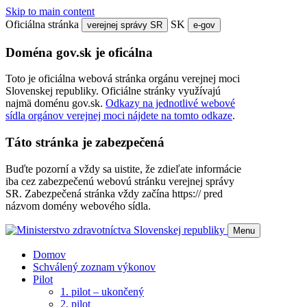
Skip to main content
Oficiálna stránka
SK
verejnej správy SR
e-gov
Doména gov.sk je oficálna
Toto je oficiálna webová stránka orgánu verejnej moci
Slovenskej republiky. Oficiálne stránky využívajú
najmä doménu gov.sk.
Odkazy na jednotlivé webové
sídla orgánov verejnej moci nájdete na tomto odkaze
.
Táto stránka je zabezpečená
Buďte pozorní a vždy sa uistite, že zdieľate informácie
iba cez zabezpečenú webovú stránku verejnej správy
SR. Zabezpečená stránka vždy začína https:// pred
názvom domény webového sídla.
Menu
Domov
Schválený zoznam výkonov
Pilot
1. pilot – ukončený
2. pilot