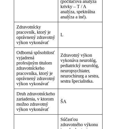
(počítačová analýza
krivky – T / A
analýza, spektrálna
analýza a iné).
Zdravotnícky
pracovník, ktorý je
L
oprávnený zdravotný
výkon vykonávať
Odborná spôsobilosť
Zdravotný výkon
vyjadrená
vykonáva neurológ,
profesijným titulom
pediatrický neurológ,
zdravotníckeho
neuropsychiater,
pracovníka, ktorý je
neurochirurg a sestra,
oprávnený zdravotný
sestra špecialistka.
výkon vykonávať
Druh zdravotníckeho
zariadenia, v ktorom
ŠA
možno zdravotný
výkon vykonávať
Súčasťou
zdravotného výkonu