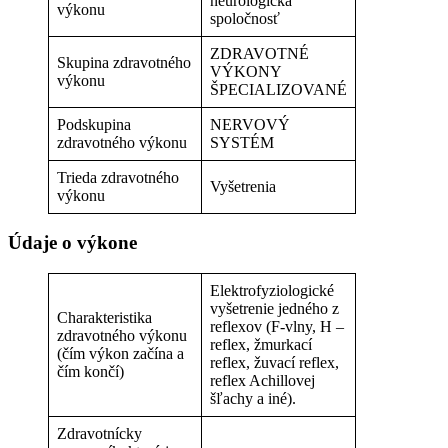
neurologická
výkonu
spoločnosť
ZDRAVOTNÉ
Skupina zdravotného
VÝKONY
výkonu
ŠPECIALIZOVANÉ
Podskupina
NERVOVÝ
zdravotného výkonu
SYSTÉM
Trieda zdravotného
Vyšetrenia
výkonu
Údaje o výkone
Elektrofyziologické
vyšetrenie jedného z
Charakteristika
reflexov (F-vlny, H –
zdravotného výkonu
reflex, žmurkací
(čím výkon začína a
reflex, žuvací reflex,
čím končí)
reflex Achillovej
šľachy a iné).
Zdravotnícky