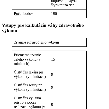
odpovedí, najviac
štyrikrát za deň.
Počet bodov
196
Vstupy pre kalkuláciu váhy zdravotného
výkonu
Trvanie zdravotného výkonu
Priemerné trvanie
celého výkonu (v
15
minútach)
Čistý čas lekára pri
9
výkone (v minútach)
Čistý čas sestry pri
9
výkone (v minútach)
Čisty čas využitia
prístroja počas
9
realizácie výkonu (v