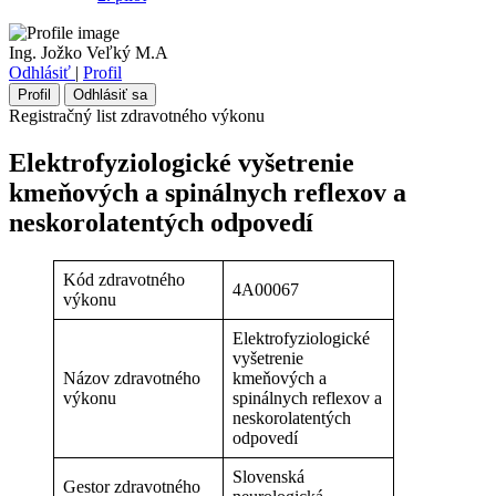
Ing. Jožko Veľký M.A
Odhlásiť
|
Profil
Profil
Odhlásiť sa
Registračný list zdravotného výkonu
Elektrofyziologické vyšetrenie
kmeňových a spinálnych reflexov a
neskorolatentých odpovedí
Kód zdravotného
4A00067
výkonu
Elektrofyziologické
vyšetrenie
Názov zdravotného
kmeňových a
výkonu
spinálnych reflexov a
neskorolatentých
odpovedí
Slovenská
Gestor zdravotného