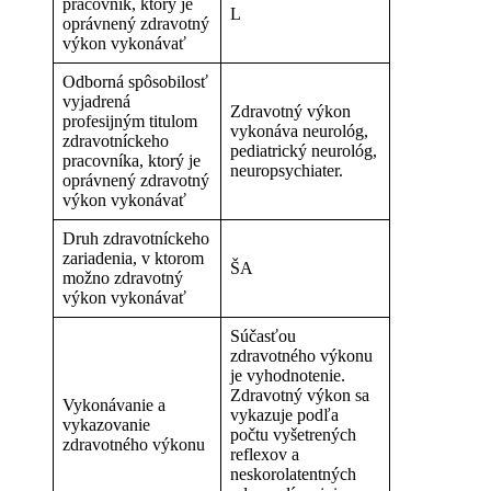
pracovník, ktorý je
L
oprávnený zdravotný
výkon vykonávať
Odborná spôsobilosť
vyjadrená
Zdravotný výkon
profesijným titulom
vykonáva neurológ,
zdravotníckeho
pediatrický neurológ,
pracovníka, ktorý je
neuropsychiater.
oprávnený zdravotný
výkon vykonávať
Druh zdravotníckeho
zariadenia, v ktorom
ŠA
možno zdravotný
výkon vykonávať
Súčasťou
zdravotného výkonu
je vyhodnotenie.
Zdravotný výkon sa
Vykonávanie a
vykazuje podľa
vykazovanie
počtu vyšetrených
zdravotného výkonu
reflexov a
neskorolatentných