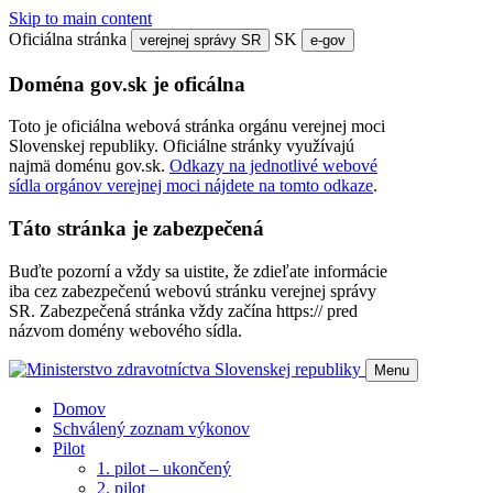
Skip to main content
Oficiálna stránka
SK
verejnej správy SR
e-gov
Doména gov.sk je oficálna
Toto je oficiálna webová stránka orgánu verejnej moci
Slovenskej republiky. Oficiálne stránky využívajú
najmä doménu gov.sk.
Odkazy na jednotlivé webové
sídla orgánov verejnej moci nájdete na tomto odkaze
.
Táto stránka je zabezpečená
Buďte pozorní a vždy sa uistite, že zdieľate informácie
iba cez zabezpečenú webovú stránku verejnej správy
SR. Zabezpečená stránka vždy začína https:// pred
názvom domény webového sídla.
Menu
Domov
Schválený zoznam výkonov
Pilot
1. pilot – ukončený
2. pilot