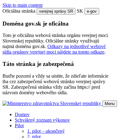
Skip to main content
Oficiálna stránka
SK
verejnej správy SR
e-gov
Doména gov.sk je oficálna
Toto je oficiálna webová stránka orgánu verejnej moci
Slovenskej republiky. Oficiálne stránky využívajú
najmä doménu gov.sk.
Odkazy na jednotlivé webové
sídla orgánov verejnej moci nájdete na tomto odkaze
.
Táto stránka je zabezpečená
Buďte pozorní a vždy sa uistite, že zdieľate informácie
iba cez zabezpečenú webovú stránku verejnej správy
SR. Zabezpečená stránka vždy začína https:// pred
názvom domény webového sídla.
Menu
Domov
Schválený zoznam výkonov
Pilot
1. pilot – ukončený
2. pilot