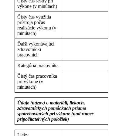
Čistý čas sestry pri
výkone (v minútach)
Čisty čas využitia
prístroja počas
realizácie výkonu (v
minútach)
Ďalší vykonávajúci
zdravotnícki
pracovníci:
Kategória pracovníka
Čistý čas pracovníka
pri výkone (v
minútach)
Údaje (názov) o materiáli, liekoch,
zdravotníckych pomôckach priamo
spotrebovaných pri výkone (nad rámec
pripočítateľných položiek)
Lieky