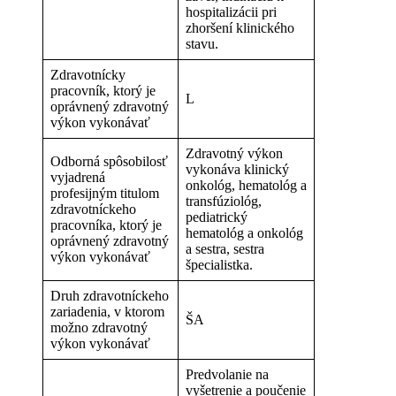
hospitalizácii pri
zhoršení klinického
stavu.
Zdravotnícky
pracovník, ktorý je
L
oprávnený zdravotný
výkon vykonávať
Zdravotný výkon
Odborná spôsobilosť
vykonáva klinický
vyjadrená
onkológ, hematológ a
profesijným titulom
transfúziológ,
zdravotníckeho
pediatrický
pracovníka, ktorý je
hematológ a onkológ
oprávnený zdravotný
a sestra, sestra
výkon vykonávať
špecialistka.
Druh zdravotníckeho
zariadenia, v ktorom
ŠA
možno zdravotný
výkon vykonávať
Predvolanie na
vyšetrenie a poučenie