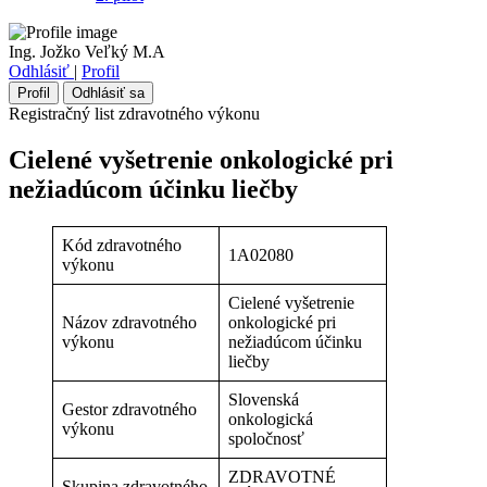
Ing. Jožko Veľký M.A
Odhlásiť
|
Profil
Profil
Odhlásiť sa
Registračný list zdravotného výkonu
Cielené vyšetrenie onkologické pri
nežiadúcom účinku liečby
Kód zdravotného
1A02080
výkonu
Cielené vyšetrenie
Názov zdravotného
onkologické pri
výkonu
nežiadúcom účinku
liečby
Slovenská
Gestor zdravotného
onkologická
výkonu
spoločnosť
ZDRAVOTNÉ
Skupina zdravotného