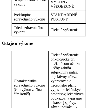
VÝKONY
výkonu
VŠEOBECNÉ
Podskupina
ŠTANDARDNÉ
zdravotného výkonu
POSTUPY
Trieda zdravotného
Cielené vyšetrenia
výkonu
Údaje o výkone
Cielené vyšetrenie
onkologické pri
nežiadúcom účinku
liečby zahŕňa
subjektívny nález,
objektívny nález,
Charakteristika
vypracovanie
zdravotného výkonu
liečebného plánu,
(čím výkon začína a
vypísanie lekárskych
čím končí)
predpisov, lekárskych
poukazov, vypísanie
lekárskej správy,
záver, indikáciu k