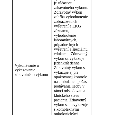
je súčasťou
zdravotného výkonu.
Zdravotný výkon
zahŕňa vyhodnotenie
zobrazovacích
vyšetrení a EKG
záznamu,
vyhodnotenie
laboratórnych,
prípadne iných
vyšetrení a špeciálnu
edukáciu. Zdravotný
výkon sa vykazuje
jedenkrát denne.
Vykonávanie a
Zdravotný výkon sa
vykazovanie
vykazuje aj pri
zdravotného výkonu
opakovanej kontrole
na ambulancii počas
podávania liečby v
rámci odsledovania
klnického stavu
pacienta. Zdravotný
výkon sa nevykazuje
s komplexnými
onkologickými