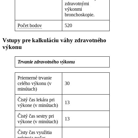
zdravotnými
výkonmi
bronchoskopie.
Počet bodov
520
Vstupy pre kalkuláciu váhy zdravotného
výkonu
Trvanie zdravotného výkonu
Priemerné trvanie
celého výkonu (v
30
minútach)
Čistý čas lekára pri
13
výkone (v minútach)
Čistý čas sestry pri
13
výkone (v minútach)
Čisty čas využitia
prístroja počas