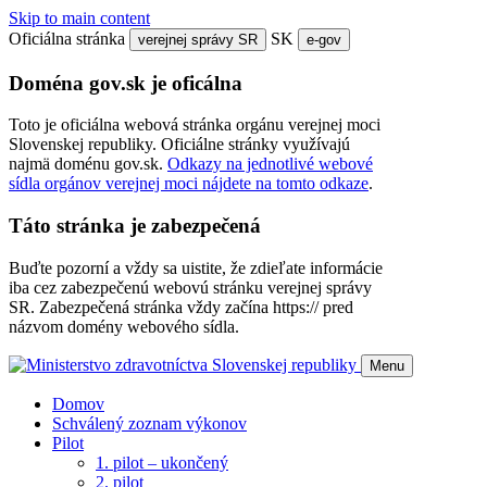
Skip to main content
Oficiálna stránka
SK
verejnej správy SR
e-gov
Doména gov.sk je oficálna
Toto je oficiálna webová stránka orgánu verejnej moci
Slovenskej republiky. Oficiálne stránky využívajú
najmä doménu gov.sk.
Odkazy na jednotlivé webové
sídla orgánov verejnej moci nájdete na tomto odkaze
.
Táto stránka je zabezpečená
Buďte pozorní a vždy sa uistite, že zdieľate informácie
iba cez zabezpečenú webovú stránku verejnej správy
SR. Zabezpečená stránka vždy začína https:// pred
názvom domény webového sídla.
Menu
Domov
Schválený zoznam výkonov
Pilot
1. pilot – ukončený
2. pilot