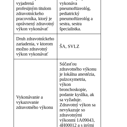
vyjadrená
vykonáva
profesijným titulom
pneumoftizeológ,
zdravotníckeho
pediatrický
pracovníka, ktorý je
pneumoftizeológ a
oprávnený zdravotný
sestra, sestra
výkon vykonávať
špecialistka.
Druh zdravotníckeho
zariadenia, v ktorom
ŠA, SVLZ
možno zdravotný
výkon vykonávať
Súčasťou
zdravotného výkonu
je lokálna anestézia,
pulzoxymetria,
výkon
bronchoskopie,
podanie kyslíka, ak
Vykonávanie a
sa vyžaduje.
vykazovanie
Zdravotný výkon sa
zdravotného výkonu
nevykazuje so
zdravotnými
výkonmi 1A09043,
4H00012 a s inými