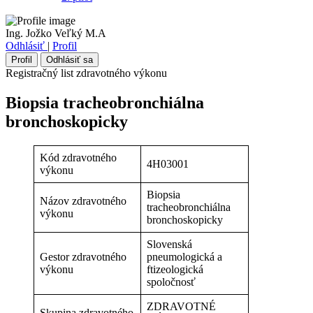
Ing. Jožko Veľký M.A
Odhlásiť
|
Profil
Profil
Odhlásiť sa
Registračný list zdravotného výkonu
Biopsia tracheobronchiálna
bronchoskopicky
Kód zdravotného
4H03001
výkonu
Biopsia
Názov zdravotného
tracheobronchiálna
výkonu
bronchoskopicky
Slovenská
Gestor zdravotného
pneumologická a
výkonu
ftizeologická
spoločnosť
ZDRAVOTNÉ
Skupina zdravotného