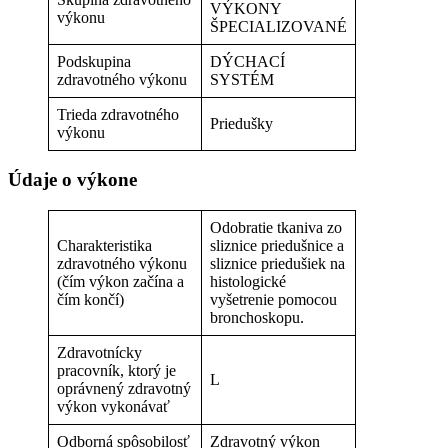
VÝKONY
výkonu
ŠPECIALIZOVANÉ
Podskupina
DÝCHACÍ
zdravotného výkonu
SYSTÉM
Trieda zdravotného
Priedušky
výkonu
Údaje o výkone
Odobratie tkaniva zo
Charakteristika
sliznice priedušnice a
zdravotného výkonu
sliznice priedušiek na
(čím výkon začína a
histologické
čím končí)
vyšetrenie pomocou
bronchoskopu.
Zdravotnícky
pracovník, ktorý je
L
oprávnený zdravotný
výkon vykonávať
Odborná spôsobilosť
Zdravotný výkon