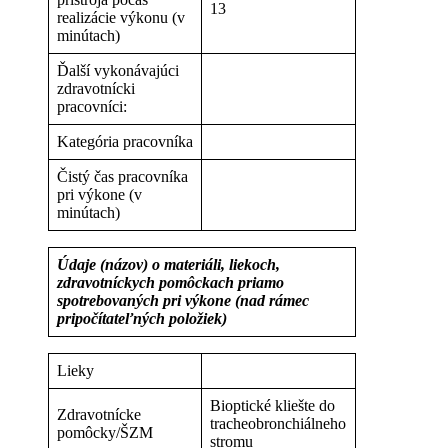
13
realizácie výkonu (v
minútach)
Ďalší vykonávajúci
zdravotnícki
pracovníci:
Kategória pracovníka
Čistý čas pracovníka
pri výkone (v
minútach)
Údaje (názov) o materiáli, liekoch,
zdravotníckych pomôckach priamo
spotrebovaných pri výkone (nad rámec
pripočítateľných položiek)
Lieky
Bioptické kliešte do
Zdravotnícke
tracheobronchiálneho
pomôcky/ŠZM
stromu