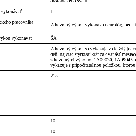
dystonického svalu.
n vykonávať
L
íckeho pracovníka,
Zdravotný výkon vykonáva neurológ, pediat
 výkon vykonávať
ŠA
Zdravotný výkon sa vykazuje za každý jeden
deň, najviac štyridsaťkrát za dvanásť mesia
zdravotnými výkonmi 1A09030, 1A09045 a
vykazuje s pripočítateľnou položkou, ktorou 
218
10
10