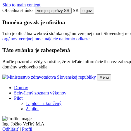
Skip to main content
Oficiálna stránka
SK
verejnej správy SR
e-gov
Doména gov.sk je oficálna
Toto je oficiálna webová stránka orgánu verejnej moci Slovenskej re
orgánov verejnej moci nájdete na tomto odkaze
.
Táto stránka je zabezpečená
Buďte pozorní a vždy sa uistite, že zdieľate informácie iba cez zab
domény webového sídla.
Menu
Domov
Schválený zoznam výkonov
Pilot
1. pilot – ukončený
2. pilot
Ing. Jožko Veľký M.A
Odhlásiť
|
Profil