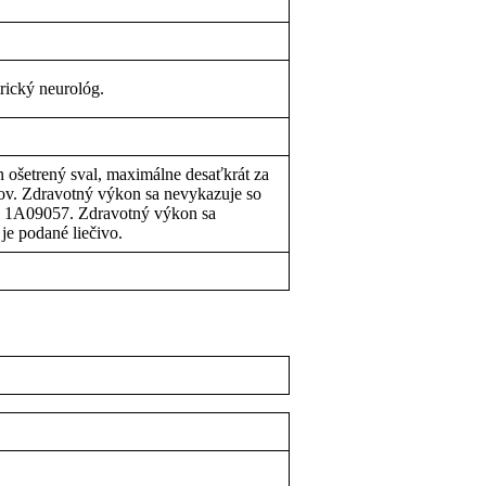
rický neurológ.
 ošetrený sval, maximálne desaťkrát za
cov. Zdravotný výkon sa nevykazuje so
 1A09057. Zdravotný výkon sa
je podané liečivo.