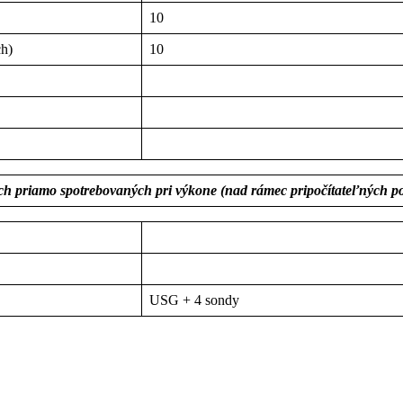
10
ch)
10
ach priamo spotrebovaných pri výkone (nad rámec pripočítateľných po
USG + 4 sondy